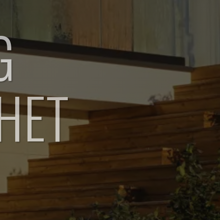
G
HET